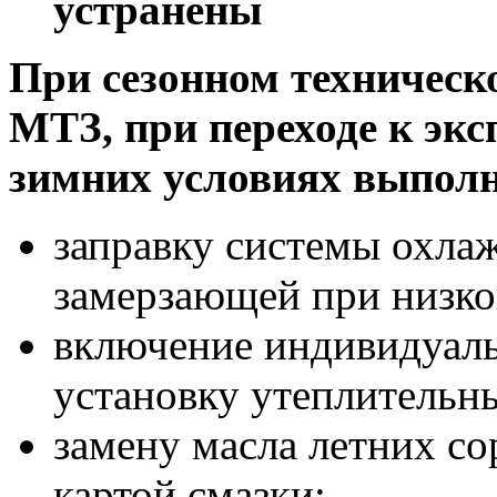
устранены
При
сезонном
техническ
МТЗ,
при
переходе
к
экс
зимних
условиях
выпол
заправку системы охла
замерзающей при низко
включение индивидуаль
установку утеплительн
замену масла летних со
картой смазки;